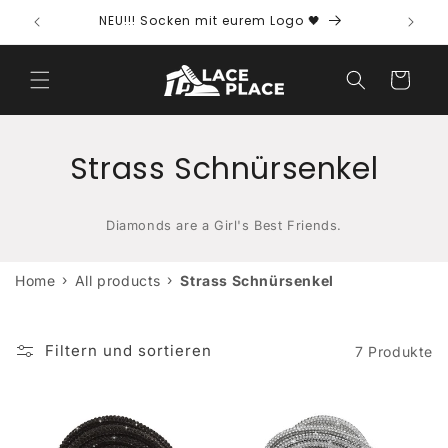
Direkt
NEU!!! Socken mit eurem Logo 🖤
Kostenf
zum
Inhalt
Warenkorb
K
Strass Schnürsenkel
a
Diamonds are a Girl's Best Friends.
t
e
›
›
Home
All products
Strass Schnürsenkel
g
Filtern und sortieren
o
7 Produkte
r
i