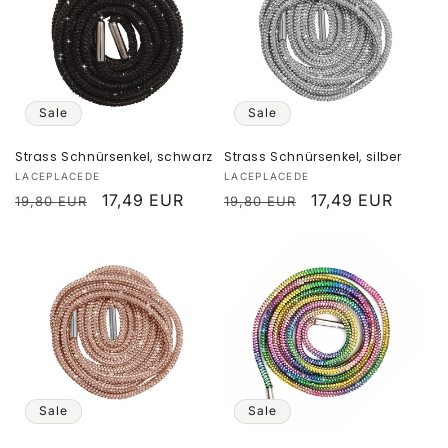
e
:
Sale
Sale
Strass Schnürsenkel, schwarz
Strass Schnürsenkel, silber
Anbieter:
Anbieter:
LACEPLACEDE
LACEPLACEDE
Normaler
Verkaufspreis
17,49 EUR
Normaler
Verkaufspreis
17,49 EUR
19,80 EUR
19,80 EUR
Preis
Preis
Sale
Sale