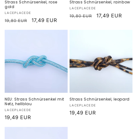
Strass Schnürsenkel, rose
Strass Schnürsenkel, rainbow
gold
Anbieter:
LACEPLACEDE
Anbieter:
LACEPLACEDE
Normaler
Verkaufspreis
17,49 EUR
19,80 EUR
Normaler
Verkaufspreis
17,49 EUR
19,80 EUR
Preis
Preis
NEU: Strass Schnürsenkel mit
Strass Schnürsenkel, leopard
Netz, hellblau
Anbieter:
LACEPLACEDE
Anbieter:
LACEPLACEDE
Normaler
19,49 EUR
Normaler
19,49 EUR
Preis
Preis